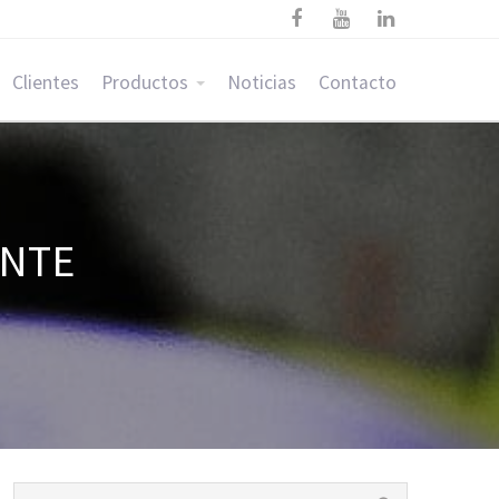



Clientes
Productos
Noticias
Contacto
ENTE