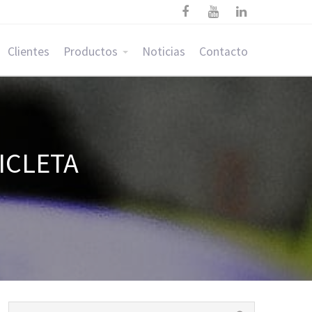



Clientes
Productos
Noticias
Contacto
ICLETA