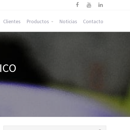



Clientes
Productos
Noticias
Contacto
ICO