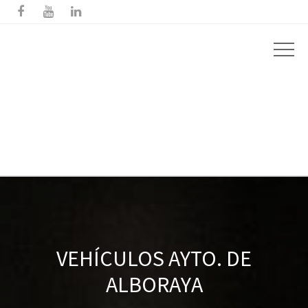



VEHÍCULOS AYTO. DE
ALBORAYA