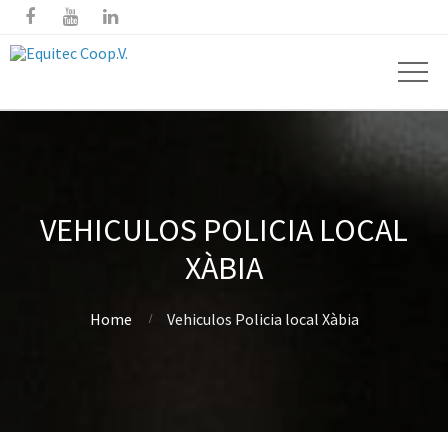



VEHICULOS POLICIA LOCAL
XÀBIA
Home
Vehiculos Policia local Xàbia